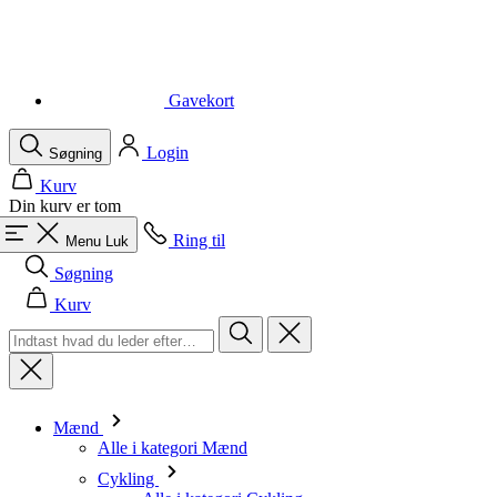
Gavekort
Login
Søgning
Kurv
Din kurv er tom
Ring til
Menu
Luk
Søgning
Kurv
Mænd
Alle i kategori Mænd
Cykling
Alle i kategori Cykling
Kortærmede trøjer
Langærmede trøjer
Veste
Jakker