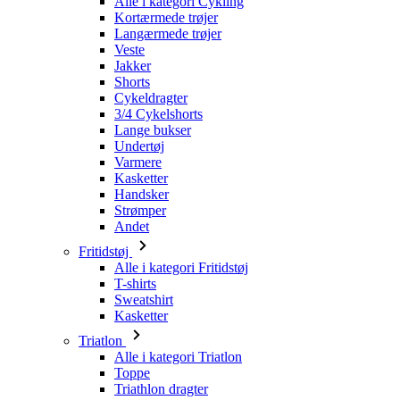
Shorts
Cykeldragter
3/4 Cykelshorts
Lange bukser
Undertøj
Varmere
Kasketter
Handsker
Strømper
Andet
Fritidstøj
Alle i kategori Fritidstøj
T-shirts
Sweatshirt
Kasketter
Triatlon
Alle i kategori Triatlon
Toppe
Triathlon dragter
Shorts
Sommer 2026
Team-replikaer
Særlige udgaver
Udsalg