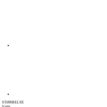
STØRRELSE
Vælg
1
2
3
4
5
6
Størrelsesguide