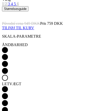
Původní cena
949 DKK
Pris
759 DKK
TILFØJ TIL KURV
SKALA-PARAMETRE
ÅNDBARHED
LETVÆGT
AERODYNAMIK