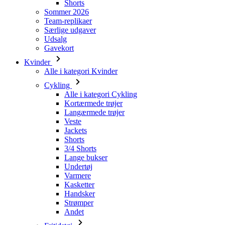
Gavekort
Kvinder
Alle i kategori Kvinder
Cykling
Alle i kategori Cykling
Kortærmede trøjer
Langærmede trøjer
Veste
Jackets
Shorts
3/4 Shorts
Lange bukser
Undertøj
Varmere
Kasketter
Handsker
Strømper
Andet
Fritidstøj
Alle i kategori Fritidstøj
T-Shirts
Sweatshirt
Kasketter