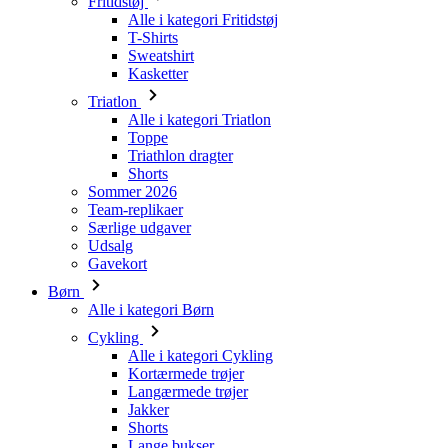
Triatlon
Alle i kategori Triatlon
Toppe
Triathlon dragter
Shorts
Sommer 2026
Team-replikaer
Særlige udgaver
Udsalg
Gavekort
Børn
Alle i kategori Børn
Cykling
Alle i kategori Cykling
Kortærmede trøjer
Langærmede trøjer
Jakker
Shorts
Lange bukser
Varmere
Handsker
Sommer 2026
Team-replikaer