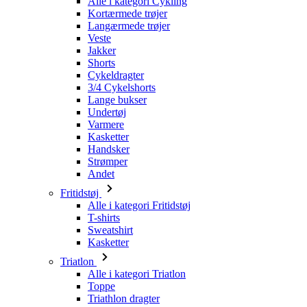
Shorts
Cykeldragter
3/4 Cykelshorts
Lange bukser
Undertøj
Varmere
Kasketter
Handsker
Strømper
Andet
Fritidstøj
Alle i kategori Fritidstøj
T-shirts
Sweatshirt
Kasketter
Triatlon
Alle i kategori Triatlon
Toppe
Triathlon dragter
Shorts
Sommer 2026
Team-replikaer
Særlige udgaver
Udsalg