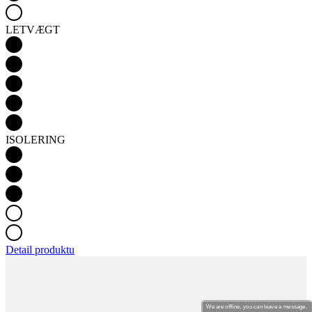
ISOLERING
Detail produktu
PASSION Z4 | LANGÆRMET CYKELTRØJE
TEMPS | EMERALD GREEN | DAME
We are offline, you can leave a message.