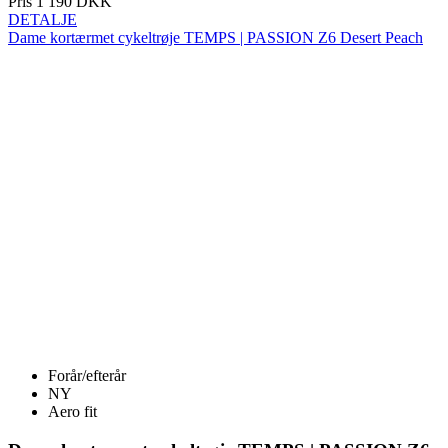
Forår/efterår
NY
Aero fit
Dame kortærmet cykeltrøje TEMPS | PASSION Z6
Desert Peach
Pris
1 190 DKK
DETALJE