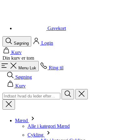
Gavekort
Login
Søgning
Kurv
Din kurv er tom
Ring til
Menu
Luk
Søgning
Kurv
Mænd
Alle i kategori Mænd
Cykling
Alle i kategori Cykling
Kortærmede trøjer
Langærmede trøjer
Veste
Jakker