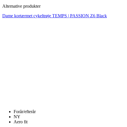
Forår/efterår
NY
Aero fit
Dame kortærmet cykeltrøje TEMPS | PASSION Z6
Black
Pris
1 190 DKK