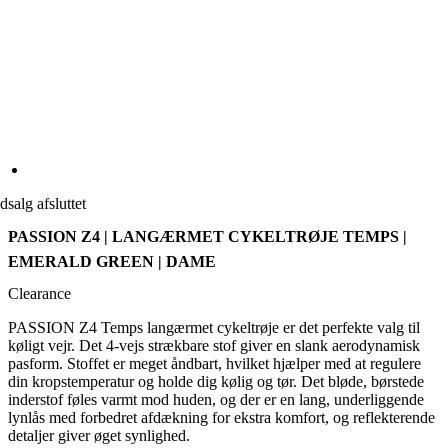
dsalg afsluttet
PASSION Z4 | LANGÆRMET CYKELTRØJE TEMPS |
EMERALD GREEN | DAME
Clearance
PASSION Z4 Temps langærmet cykeltrøje er det perfekte valg til
køligt vejr. Det 4-vejs strækbare stof giver en slank aerodynamisk
pasform. Stoffet er meget åndbart, hvilket hjælper med at regulere
din kropstemperatur og holde dig kølig og tør. Det bløde, børstede
inderstof føles varmt mod huden, og der er en lang, underliggende
lynlås med forbedret afdækning for ekstra komfort, og reflekterende
detaljer giver øget synlighed.
Alternative produkter
Dame kortærmet cykeltrøje TEMPS | PASSION Z6 Black