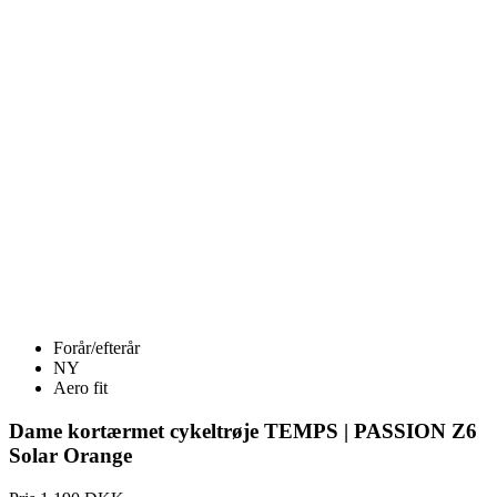
Forår/efterår
NY
Aero fit
Dame kortærmet cykeltrøje TEMPS | PASSION Z6
Solar Orange
Pris
1 190 DKK
DETALJE
Dame kortærmet cykeltrøje TEMPS | PASSION Z6 Desert Peach