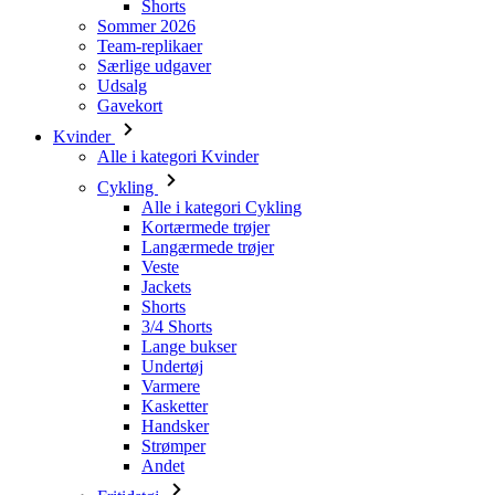
Gavekort
Kvinder
Alle i kategori Kvinder
Cykling
Alle i kategori Cykling
Kortærmede trøjer
Langærmede trøjer
Veste
Jackets
Shorts
3/4 Shorts
Lange bukser
Undertøj
Varmere
Kasketter
Handsker
Strømper
Andet
Fritidstøj
Alle i kategori Fritidstøj
T-Shirts
Sweatshirt
Kasketter