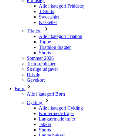
Triatlon
Alle i kategori Triatlon
Toppe
Triathlon dragter
Shorts
Sommer 2026
Team-replikaer
Særlige udgaver
Udsalg
Gavekort
Børn
Alle i kategori Børn
Cykling
Alle i kategori Cykling
Kortærmede trøjer
Langærmede trøjer
Jakker
Shorts
Lange bukser
Varmere
Handsker
Sommer 2026
Team-replikaer