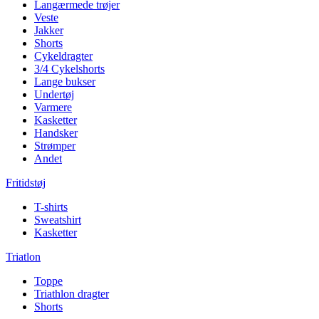
Langærmede trøjer
Veste
Jakker
Shorts
Cykeldragter
3/4 Cykelshorts
Lange bukser
Undertøj
Varmere
Kasketter
Handsker
Strømper
Andet
Fritidstøj
T-shirts
Sweatshirt
Kasketter
Triatlon
Toppe
Triathlon dragter
Shorts