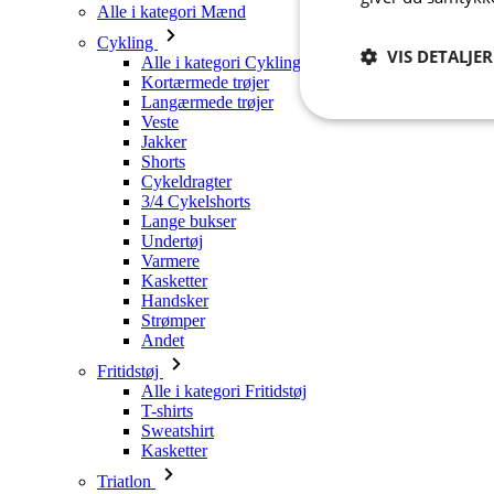
Alle i kategori Mænd
Cykling
VIS DETALJER
Alle i kategori Cykling
Kortærmede trøjer
Langærmede trøjer
Veste
Absolut
nødvendige
Jakker
Shorts
Cykeldragter
3/4 Cykelshorts
Lange bukser
Undertøj
Varmere
Kasketter
A
Handsker
Strømper
Absolut nødvendige c
Andet
Hjemmesiden kan ikke
Fritidstøj
Alle i kategori Fritidstøj
Navn
T-shirts
Sweatshirt
PHPSESSID
Kasketter
Triatlon