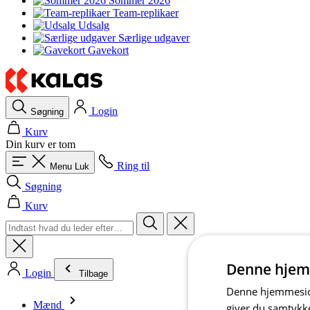
Sommer 2026
Team-replikaer
Udsalg
Særlige udgaver
Gavekort
Login
Søgning
Kurv
Din kurv er tom
Ring til
Menu
Luk
Søgning
Kurv
Denne hjem
Login
Tilbage
Denne hjemmeside
Mænd
giver du samtykke