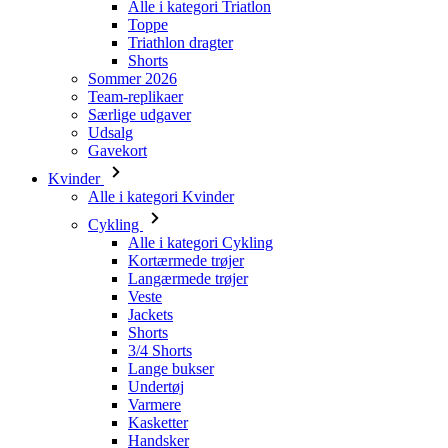
Alle i kategori Triatlon
Toppe
Triathlon dragter
Shorts
ipCountry
Sommer 2026
Team-replikaer
CookieScriptConse
Særlige udgaver
Udsalg
Gavekort
VISITOR_PRIVACY_
Kvinder
Alle i kategori Kvinder
Cykling
Alle i kategori Cykling
Kortærmede trøjer
laravel_session
Langærmede trøjer
Veste
Jackets
Shorts
Navn
Navn
3/4 Shorts
Lange bukser
Navn
_se20session
product[24192]
Undertøj
Navn
Varmere
LaVisitorId_a2Fs
product[24529]
_bra_perfor
Kasketter
_bra_target
basketCookieId
product[28032]
_ga_0XZ9QW1QV1
Handsker