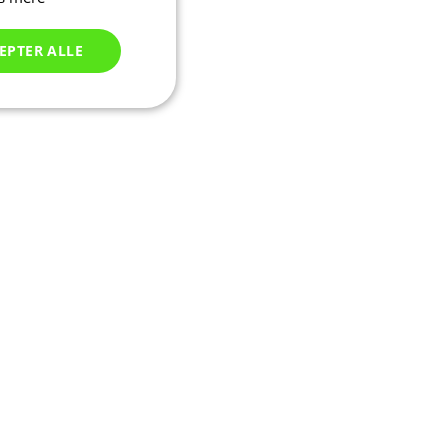
EPTER ALLE
Uklassificerede
ede
ontoadministration.
seret på PHP-
tor, der bruges til
sioner. Det er
er, hvordan det