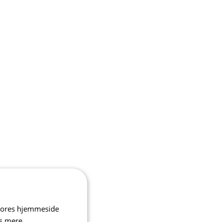
 vores hjemmeside
s mere