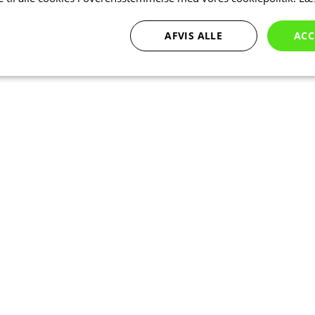
AFVIS ALLE
ACC
Ydeevne
Målretning
Funktionalitet
bsolut nødvendige
Ydeevne
Målretning
Funktionalitet
Uklassificer
ookies muliggør hjemmesidens grundlæggende funktionalitet såsom brugerlogin og k
 bruges korrekt uden de absolut nødvendige cookies.
Udbyder
/
Udløbsdato
Beskrivelse
Domæne
Session
Cookie genereret af applikationer ba
PHP.net
sproget. Dette er en generel identifika
www.kalaswear.dk
at opretholde variabler for brugerses
normalt et tilfældigt genereret numm