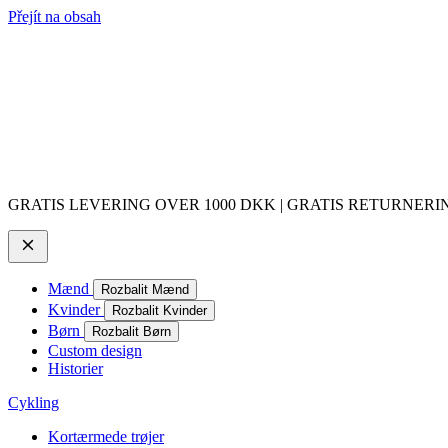
Přejít na obsah
GRATIS LEVERING OVER 1000 DKK | GRATIS RETURNERING
Mænd
Rozbalit Mænd
Kvinder
Rozbalit Kvinder
Børn
Rozbalit Børn
Custom design
Historier
Cykling
Kortærmede trøjer