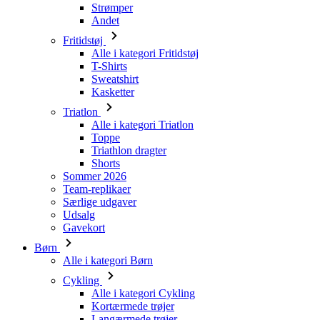
YSC
Strømper
product[24251]
Andet
_ga
product[24153]
_gcl_au
Fritidstøj
Alle i kategori Fritidstøj
product[24203]
T-Shirts
product[40001005]
Sweatshirt
LaVisitorNew
Kasketter
_ga_T12GLT3CZ0
product[24137]
Triatlon
product[24180]
Alle i kategori Triatlon
LaSID
product[40001035]
Toppe
Triathlon dragter
product[24305]
VISITOR_INFO1_LIV
Shorts
Sommer 2026
product[24117]
Team-replikaer
product[24094]
Særlige udgaver
IDE
Udsalg
product[40001040]
Gavekort
product[24062]
Børn
Alle i kategori Børn
_fbp
product[24022]
Cykling
product[23961]
Alle i kategori Cykling
product[24525]
Kortærmede trøjer
Langærmede trøjer