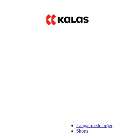
Langærmede trøjer
Shorts
Varmere