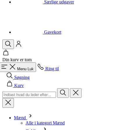
Gavekort
Din kurv er tom
Ring til
Menu
Luk
Søgning
Kurv
Mænd
Alle i kategori Mænd
Cykling
Alle i kategori Cykling
Kortærmede trøjer
Langærmede trøjer
Veste