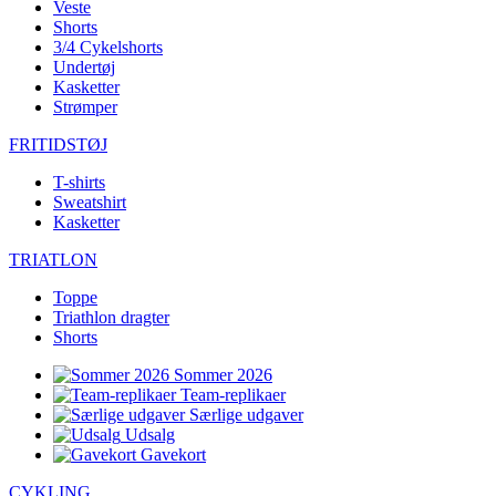
Veste
Shorts
3/4 Cykelshorts
Undertøj
Kasketter
Strømper
FRITIDSTØJ
T-shirts
Sweatshirt
Kasketter
TRIATLON
Toppe
Triathlon dragter
Shorts
Sommer 2026
Team-replikaer
Særlige udgaver
Udsalg
Gavekort
CYKLING