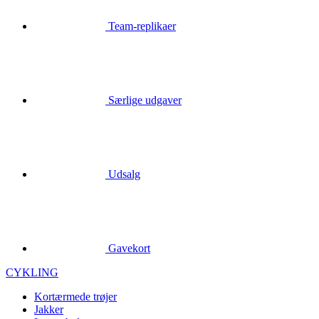
Særlige udgaver
Udsalg
Gavekort
CYKLING
Kortærmede trøjer
Jakker
Lange bukser
Handsker