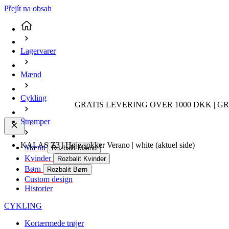
Přejít na obsah
Lagervarer
Mænd
Cykling
GRATIS LEVERING OVER 1000 DKK | GR
Strømper
KALAS Z3 | Høje sokker Verano | white
(aktuel side)
Mænd
Rozbalit Mænd
Kvinder
Rozbalit Kvinder
Børn
Rozbalit Børn
Custom design
Historier
CYKLING
Kortærmede trøjer