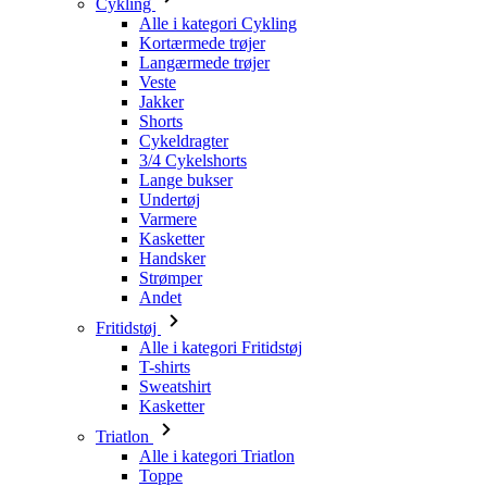
Jakker
Shorts
Cykeldragter
3/4 Cykelshorts
Lange bukser
Undertøj
Varmere
Kasketter
Handsker
Strømper
Andet
Fritidstøj
Alle i kategori Fritidstøj
T-shirts
Sweatshirt
Kasketter
Triatlon
Alle i kategori Triatlon
Toppe
Triathlon dragter
Shorts
Sommer 2026
Team-replikaer
Særlige udgaver