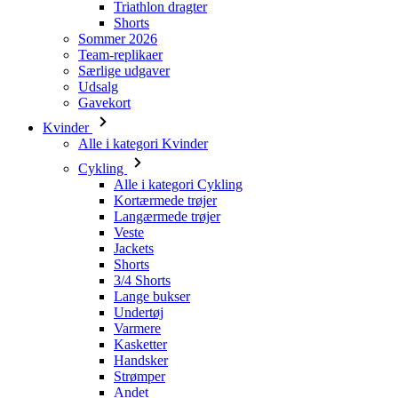
Udsalg
Gavekort
Kvinder
Alle i kategori Kvinder
Cykling
Alle i kategori Cykling
Kortærmede trøjer
Langærmede trøjer
Veste
Jackets
Shorts
3/4 Shorts
Lange bukser
Undertøj
Varmere
Kasketter
Handsker
Strømper
Andet
Fritidstøj
Alle i kategori Fritidstøj
T-Shirts
Sweatshirt