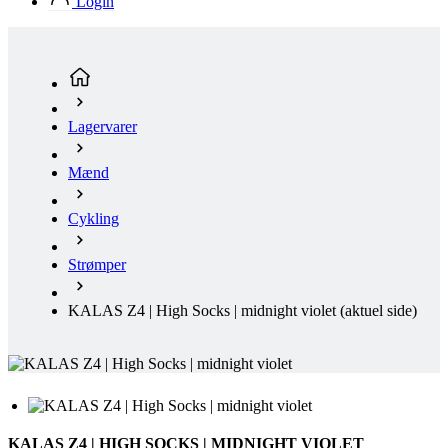
Login
product[24354]
www.kalaswear.dk
1 år
product[24239]
www.kalaswear.dk
1 år
product[24523]
www.kalaswear.dk
1 år
product[24295]
www.kalaswear.dk
1 år
Lagervarer
product[24522]
www.kalaswear.dk
1 år
product[24074]
www.kalaswear.dk
1 år
Mænd
product[24272]
www.kalaswear.dk
1 år
product[24368]
www.kalaswear.dk
1 år
Cykling
product[24087]
www.kalaswear.dk
1 år
Strømper
product[40000642]
www.kalaswear.dk
1 år
product[24318]
www.kalaswear.dk
1 år
KALAS Z4 | High Socks | midnight violet
(aktuel side)
product[40001562]
www.kalaswear.dk
1 år
product[24076]
www.kalaswear.dk
1 år
product[24013]
www.kalaswear.dk
1 år
product[24438]
www.kalaswear.dk
1 år
KALAS Z4 | HIGH SOCKS | MIDNIGHT VIOLET
product[40001033]
www.kalaswear.dk
1 år