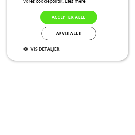
vores cookiepolitik.
Læs mere
ACCEPTER ALLE
AFVIS ALLE
VIS DETALJER
Absolut
Ydeevne
Målretning
nødvendige
Funktionalitet
Uklassificerede
Absolut nødvendige
Ydeevne
Målretning