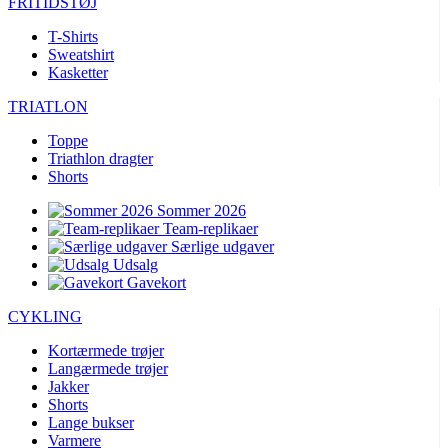
FRITIDSTØJ
product[24396]
www.kalaswear.dk
1 år
product[40000640]
www.kalaswear.dk
1 år
T-Shirts
Sweatshirt
product[23960]
www.kalaswear.dk
1 år
Kasketter
product[24298]
www.kalaswear.dk
1 år
TRIATLON
product[24005]
www.kalaswear.dk
1 år
Toppe
product[40000300]
www.kalaswear.dk
1 år
Triathlon dragter
Shorts
product[24159]
www.kalaswear.dk
1 år
product[40000305]
www.kalaswear.dk
1 år
Sommer 2026
Team-replikaer
product[24223]
www.kalaswear.dk
1 år
Særlige udgaver
Udsalg
product[24126]
www.kalaswear.dk
1 år
Gavekort
product[40000886]
www.kalaswear.dk
1 år
CYKLING
product[24243]
www.kalaswear.dk
1 år
Kortærmede trøjer
product[24060]
www.kalaswear.dk
1 år
Langærmede trøjer
product[24140]
www.kalaswear.dk
1 år
Jakker
Shorts
product[40001484]
www.kalaswear.dk
1 år
Lange bukser
product[40000378]
www.kalaswear.dk
1 år
Varmere