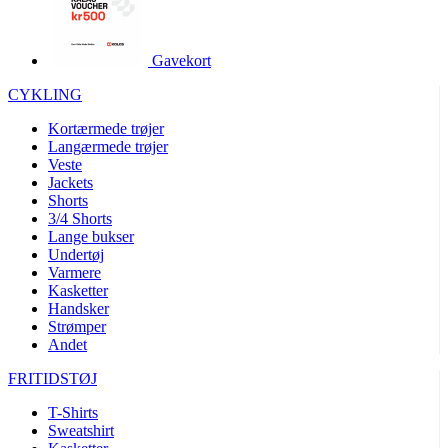
product[24252]
www.kalaswear.dk
1 år
product[40000375]
www.kalaswear.dk
1 år
Gavekort
product[40000170]
www.kalaswear.dk
1 år
CYKLING
product[24021]
www.kalaswear.dk
1 år
Kortærmede trøjer
product[24215]
www.kalaswear.dk
1 år
Langærmede trøjer
Veste
product[24163]
www.kalaswear.dk
1 år
Jackets
product[24033]
www.kalaswear.dk
1 år
Shorts
3/4 Shorts
product[40000145]
www.kalaswear.dk
1 år
Lange bukser
Undertøj
product[24064]
www.kalaswear.dk
1 år
Varmere
product[40001485]
www.kalaswear.dk
1 år
Kasketter
Handsker
product[40001031]
www.kalaswear.dk
1 år
Strømper
product[24119]
www.kalaswear.dk
1 år
Andet
product[24376]
www.kalaswear.dk
1 år
FRITIDSTØJ
product[24211]
www.kalaswear.dk
1 år
T-Shirts
product[40000887]
www.kalaswear.dk
1 år
Sweatshirt