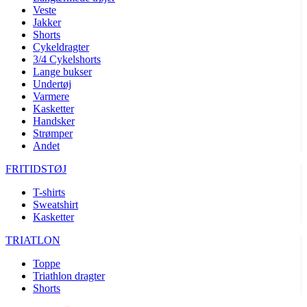
Veste
product[24072]
www.kalaswear.dk
1 år
Jakker
product[24268]
www.kalaswear.dk
1 år
Shorts
Cykeldragter
product[24032]
www.kalaswear.dk
1 år
3/4 Cykelshorts
Lange bukser
product[24150]
www.kalaswear.dk
1 år
Undertøj
product[40000594]
www.kalaswear.dk
1 år
Varmere
Kasketter
product[24018]
www.kalaswear.dk
1 år
Handsker
Strømper
product[24046]
www.kalaswear.dk
1 år
Andet
product[24091]
www.kalaswear.dk
1 år
FRITIDSTØJ
product[24440]
www.kalaswear.dk
1 år
T-shirts
product[40000178]
www.kalaswear.dk
1 år
Sweatshirt
product[24011]
www.kalaswear.dk
1 år
Kasketter
product[24377]
www.kalaswear.dk
1 år
TRIATLON
product[40000143]
www.kalaswear.dk
1 år
Toppe
product[24423]
www.kalaswear.dk
1 år
Triathlon dragter
Shorts
product[24264]
www.kalaswear.dk
1 år