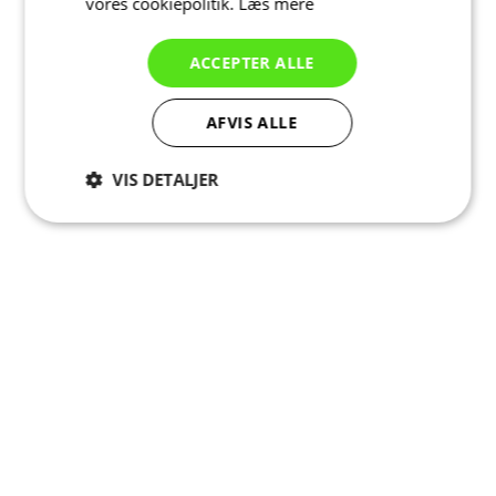
vores cookiepolitik.
Læs mere
ACCEPTER ALLE
AFVIS ALLE
VIS DETALJER
Absolut
Ydeevne
Målretning
nødvendige
Funktionalitet
Uklassificerede
Absolut nødvendige
Ydeevne
Målretning