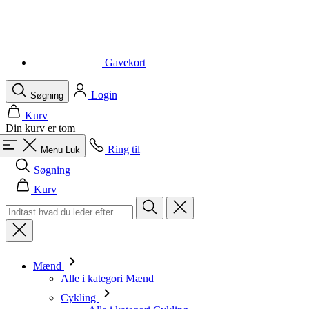
Din kurv er tom
Ring til
Menu
Luk
Søgning
Kurv
Mænd
Alle i kategori Mænd
Cykling
Alle i kategori Cykling
Kortærmede trøjer
Langærmede trøjer
Veste
Jakker
Shorts
Cykeldragter
3/4 Cykelshorts
Lange bukser
Undertøj