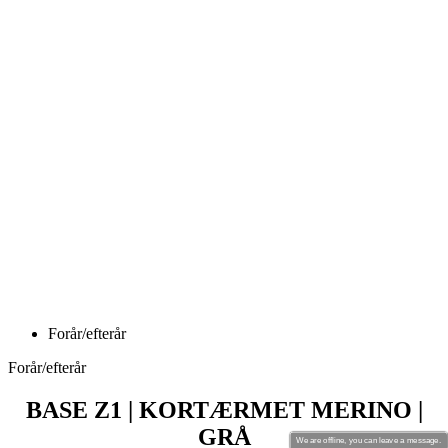
Forår/efterår
Forår/efterår
BASE Z1 | KORTÆRMET MERINO |
GRÅ
Pris
449 DKK
BASE Z1 | Langærmet MERINO | grå
We are offline, you can leave a message.