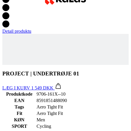
PROJECT | UNDERTRØJE 01
LÆG I KURV
1 549 DKK
Produktkode
9706-161X--10
EAN
8591851488090
Tags
Aero Tight Fit
Fit
Aero Tight Fit
KØN
Men
SPORT
Cycling
KOLLEKTION
PROJECT
STØRRELSE
2+
Alternative produkter
BASE Z1 | MicroMesh Uden ærmer | hvid