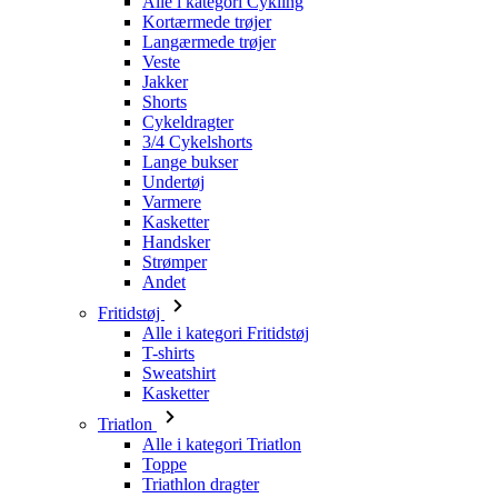
Varmere
Kasketter
Handsker
Strømper
Andet
Fritidstøj
Alle i kategori Fritidstøj
T-shirts
Sweatshirt
Kasketter
Triatlon
Alle i kategori Triatlon
Toppe
Triathlon dragter
Shorts
Sommer 2026
Team-replikaer
Særlige udgaver
Udsalg
Gavekort
Kvinder
Alle i kategori Kvinder
Cykling