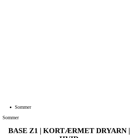
Sommer
Sommer
BASE Z1 | KORTÆRMET DRYARN |
HVID
Pris
379 DKK
BASE Z1 | Kortærmet MERINO | grå