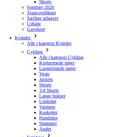
Alle i kategori Cykling
Kortærmede trøjer
Langærmede trøjer
Veste
Jackets
Shorts
3/4 Shorts
Lange bukser
Undertøj
Varmere
Kasketter
Handsker
Strømper
Andet
Fritidstøj
Alle i kategori Fritidstøj
T-Shirts
Sweatshirt
Kasketter
Triatlon
Alle i kategori Triatlon
Toppe
Triathlon dragter