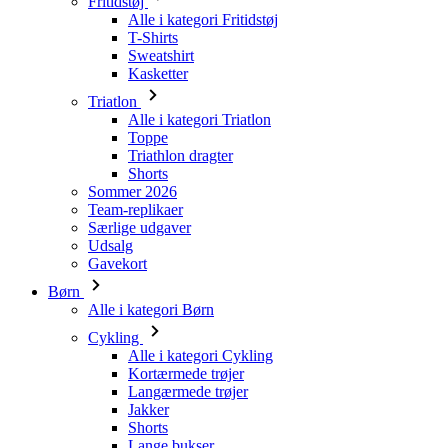
Shorts
Sommer 2026
Team-replikaer
Særlige udgaver
Udsalg
Gavekort
Børn
Alle i kategori Børn
Cykling
Alle i kategori Cykling
Kortærmede trøjer
Langærmede trøjer
Jakker
Shorts
Lange bukser
Varmere
Handsker
Sommer 2026
Team-replikaer
Udsalg
Særlige udgaver
Gavekort
Custom design
Historier