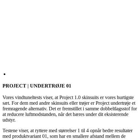
PROJECT | UNDERTRØJE 01
Vores vindtuneltests viser, at Project 1.0 skinsuits er vores hurtigste
sæt. For dem med andre skinsuits eller trøjer er Project undertrøje et
fremragende alternativ. Det er fremstillet i samme dobbeltlagsstof for
at reducere luftmodstanden, når det bæres under dit eksisterende
udstyr.
Testene viser, at ryttere med størrelser 1 til 4 opnår bedre resultater
med produktvariant 01, som har en smallere afstand mellem de
vertikale linjer i stoffet. Testene antyder, at de fleste ryttere, der
bruger størrelse 5 eller derover, opnår bedre resultater med
produktvariant 02, som har en bredere afstand mellem de vertikale
linjer i dobbeltlagsstoffet.
STØRRELSE
2
3
4
5
6
1+
2+
3+
Vybraná varianta