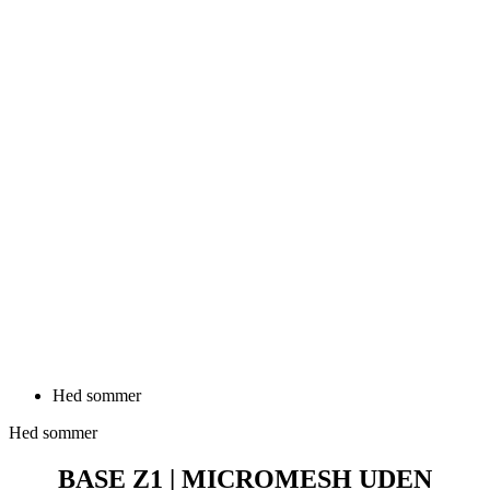
Hed sommer
Hed sommer
BASE Z1 | MICROMESH UDEN
ÆRMER | HVID
Pris
339 DKK
BASE Z1 | Kortærmet DRYARN | hvid