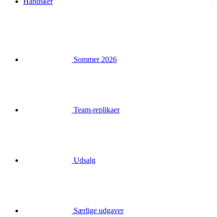
Handsker
Sommer 2026
Team-replikaer
Udsalg
Særlige udgaver
Gavekort
Login
Søgning
Kurv