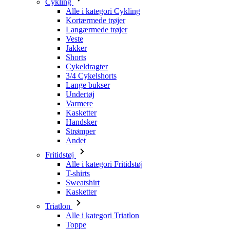
Jakker
Shorts
Cykeldragter
3/4 Cykelshorts
Lange bukser
Undertøj
Varmere
Kasketter
Handsker
Strømper
Andet
Fritidstøj
Alle i kategori Fritidstøj
T-shirts
Sweatshirt
Kasketter
Triatlon
Alle i kategori Triatlon
Toppe
Triathlon dragter
Shorts
Sommer 2026
Team-replikaer
Særlige udgaver