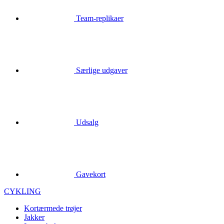
Særlige udgaver
Udsalg
Gavekort
CYKLING
Kortærmede trøjer
Jakker
Lange bukser
Handsker