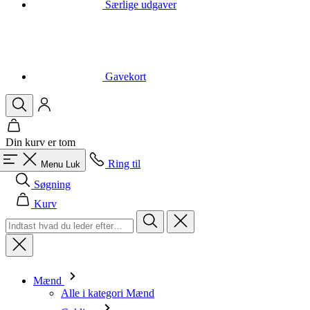
Gavekort
Din kurv er tom
Ring til
Menu
Luk
Søgning
Kurv
Mænd
Alle i kategori Mænd
Cykling
Alle i kategori Cykling
Kortærmede trøjer
Langærmede trøjer
Veste