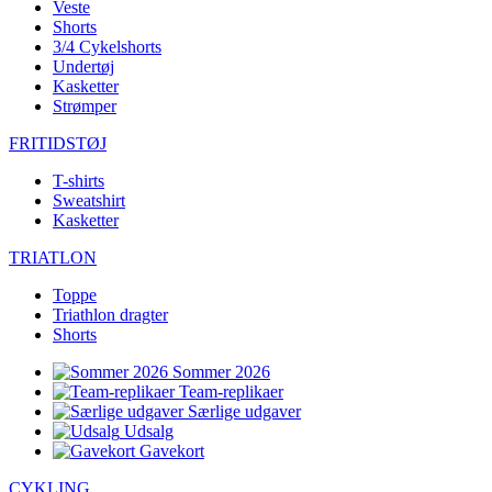
Veste
Shorts
3/4 Cykelshorts
Undertøj
Kasketter
Strømper
FRITIDSTØJ
T-shirts
Sweatshirt
Kasketter
TRIATLON
Toppe
Triathlon dragter
Shorts
Sommer 2026
Team-replikaer
Særlige udgaver
Udsalg
Gavekort
CYKLING