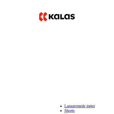
Langærmede trøjer
Shorts
Varmere