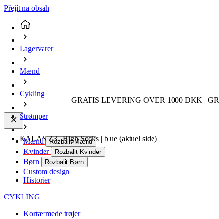
Přejít na obsah
Lagervarer
Mænd
Cykling
GRATIS LEVERING OVER 1000 DKK | GR
Strømper
KALAS Z3 | High Socks | blue
(aktuel side)
Mænd
Rozbalit Mænd
Kvinder
Rozbalit Kvinder
Børn
Rozbalit Børn
Custom design
Historier
CYKLING
Kortærmede trøjer