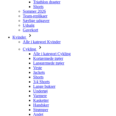
Udsalg
Gavekort
Kvinder
Alle i kategori Kvinder
Cykling
Alle i kategori Cykling
Kortærmede trøjer
Langærmede trøjer
Veste
Jackets
Shorts
3/4 Shorts
Lange bukser
Undertøj
Varmere
Kasketter
Handsker
Strømper
Andet
Fritidstøj
Alle i kategori Fritidstøj
T-Shirts
Sweatshirt