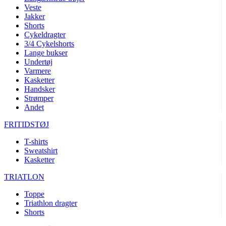
Veste
product[24072]
www.kalaswear.dk
1 år
Jakker
product[24268]
www.kalaswear.dk
1 år
Shorts
Cykeldragter
product[24032]
www.kalaswear.dk
1 år
3/4 Cykelshorts
Lange bukser
product[24150]
www.kalaswear.dk
1 år
Undertøj
product[40000594]
www.kalaswear.dk
1 år
Varmere
Kasketter
product[24018]
www.kalaswear.dk
1 år
Handsker
Strømper
product[24046]
www.kalaswear.dk
1 år
Andet
product[24091]
www.kalaswear.dk
1 år
FRITIDSTØJ
product[24440]
www.kalaswear.dk
1 år
T-shirts
product[40000178]
www.kalaswear.dk
1 år
Sweatshirt
product[24011]
www.kalaswear.dk
1 år
Kasketter
product[24377]
www.kalaswear.dk
1 år
TRIATLON
product[40000143]
www.kalaswear.dk
1 år
Toppe
product[24423]
www.kalaswear.dk
1 år
Triathlon dragter
Shorts
product[24264]
www.kalaswear.dk
1 år