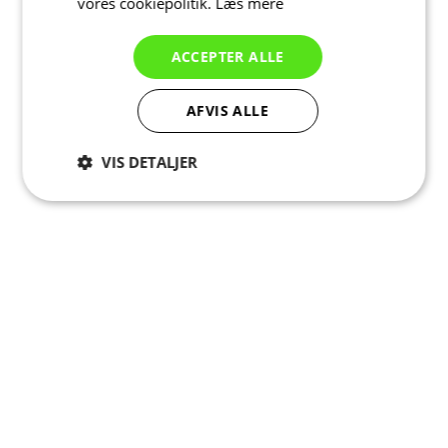
vores cookiepolitik.
Læs mere
ACCEPTER ALLE
AFVIS ALLE
VIS DETALJER
Absolut
Ydeevne
Målretning
nødvendige
Funktionalitet
Uklassificerede
Absolut nødvendige
Ydeevne
Målretning