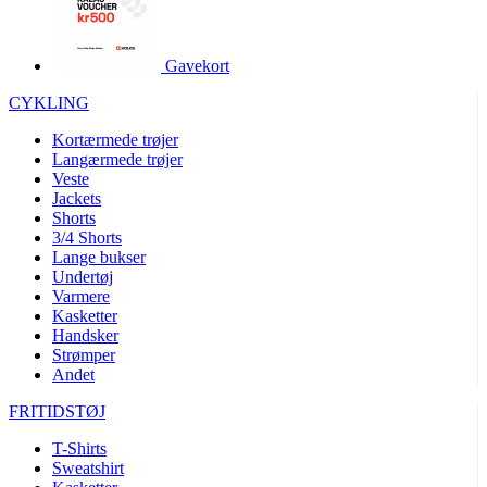
product[24252]
www.kalaswear.dk
1 år
product[40000375]
www.kalaswear.dk
1 år
Gavekort
product[40000170]
www.kalaswear.dk
1 år
CYKLING
product[24021]
www.kalaswear.dk
1 år
Kortærmede trøjer
product[24215]
www.kalaswear.dk
1 år
Langærmede trøjer
Veste
product[24163]
www.kalaswear.dk
1 år
Jackets
product[24033]
www.kalaswear.dk
1 år
Shorts
3/4 Shorts
product[40000145]
www.kalaswear.dk
1 år
Lange bukser
Undertøj
product[24064]
www.kalaswear.dk
1 år
Varmere
product[40001485]
www.kalaswear.dk
1 år
Kasketter
Handsker
product[40001031]
www.kalaswear.dk
1 år
Strømper
product[24119]
www.kalaswear.dk
1 år
Andet
product[24376]
www.kalaswear.dk
1 år
FRITIDSTØJ
product[24211]
www.kalaswear.dk
1 år
T-Shirts
product[40000887]
www.kalaswear.dk
1 år
Sweatshirt