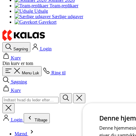
Sommer 2026
Team-replikaer
Udsalg
Særlige udgaver
Gavekort
Login
Søgning
Kurv
Din kurv er tom
Ring til
Menu
Luk
Søgning
Kurv
Denne hjem
Login
Tilbage
Denne hjemmeside
Mænd
giver du samtykke