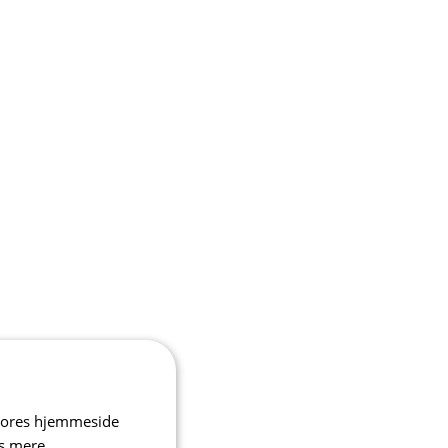
 vores hjemmeside
s mere