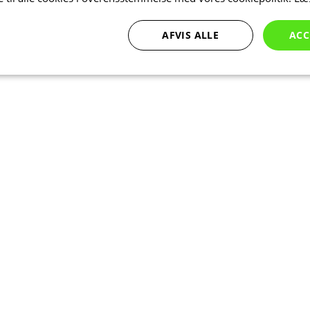
AFVIS ALLE
ACC
Ydeevne
Målretning
Funktionalitet
bsolut nødvendige
Ydeevne
Målretning
Funktionalitet
Uklassificer
ookies muliggør hjemmesidens grundlæggende funktionalitet såsom brugerlogin og k
 bruges korrekt uden de absolut nødvendige cookies.
Udbyder
/
Udløbsdato
Beskrivelse
Domæne
Session
Cookie genereret af applikationer ba
PHP.net
sproget. Dette er en generel identifika
www.kalaswear.dk
at opretholde variabler for brugerses
normalt et tilfældigt genereret numm