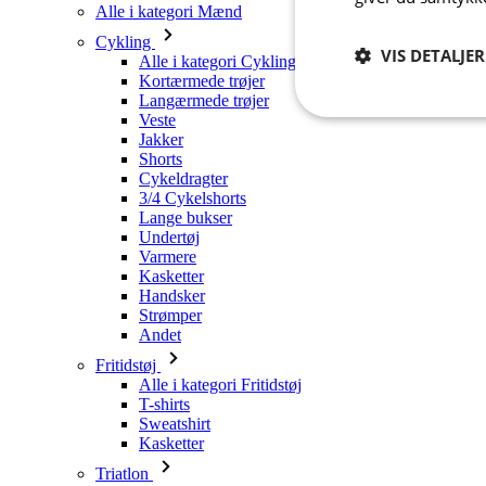
Alle i kategori Mænd
Cykling
VIS DETALJER
Alle i kategori Cykling
Kortærmede trøjer
Langærmede trøjer
Veste
Absolut
nødvendige
Jakker
Shorts
Cykeldragter
3/4 Cykelshorts
Lange bukser
Undertøj
Varmere
Kasketter
A
Handsker
Strømper
Absolut nødvendige c
Andet
Hjemmesiden kan ikke
Fritidstøj
Alle i kategori Fritidstøj
Navn
T-shirts
Sweatshirt
PHPSESSID
Kasketter
Triatlon