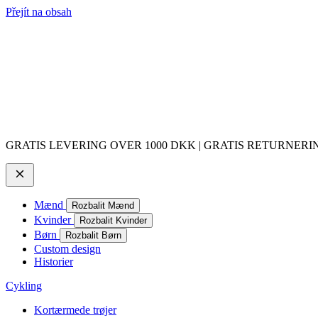
Přejít na obsah
GRATIS LEVERING OVER 1000 DKK | GRATIS RETURNERING
Mænd
Rozbalit Mænd
Kvinder
Rozbalit Kvinder
Børn
Rozbalit Børn
Custom design
Historier
Cykling
Kortærmede trøjer