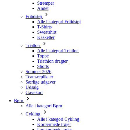
YSC
Strømper
product[24251]
Andet
_ga
product[24153]
_gcl_au
Fritidstøj
Alle i kategori Fritidstøj
product[24203]
T-Shirts
product[40001005]
Sweatshirt
LaVisitorNew
Kasketter
_ga_T12GLT3CZ0
product[24137]
Triatlon
product[24180]
Alle i kategori Triatlon
LaSID
product[40001035]
Toppe
Triathlon dragter
product[24305]
VISITOR_INFO1_LIV
Shorts
Sommer 2026
product[24117]
Team-replikaer
product[24094]
Særlige udgaver
IDE
Udsalg
product[40001040]
Gavekort
product[24062]
Børn
Alle i kategori Børn
_fbp
product[24022]
Cykling
product[23961]
Alle i kategori Cykling
product[24525]
Kortærmede trøjer
Langærmede trøjer