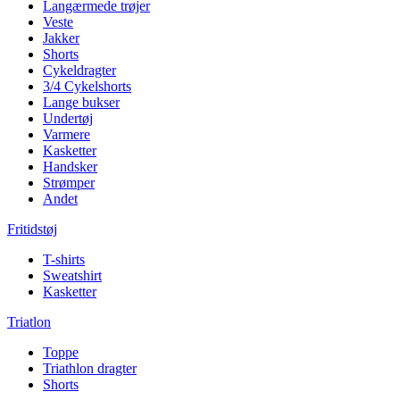
Langærmede trøjer
Veste
Jakker
Shorts
Cykeldragter
3/4 Cykelshorts
Lange bukser
Undertøj
Varmere
Kasketter
Handsker
Strømper
Andet
Fritidstøj
T-shirts
Sweatshirt
Kasketter
Triatlon
Toppe
Triathlon dragter
Shorts