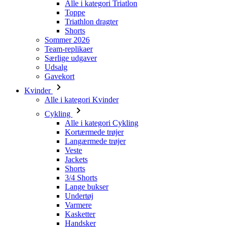
Alle i kategori Triatlon
Toppe
Triathlon dragter
Shorts
ipCountry
Sommer 2026
Team-replikaer
CookieScriptConse
Særlige udgaver
Udsalg
Gavekort
VISITOR_PRIVACY_
Kvinder
Alle i kategori Kvinder
Cykling
Alle i kategori Cykling
Kortærmede trøjer
laravel_session
Langærmede trøjer
Veste
Jackets
Shorts
Navn
Navn
3/4 Shorts
Lange bukser
Navn
_se20session
product[24192]
Undertøj
Navn
Varmere
LaVisitorId_a2Fs
product[24529]
_bra_perfor
Kasketter
_bra_target
basketCookieId
product[28032]
_ga_0XZ9QW1QV1
Handsker