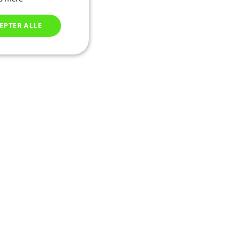
EPTER ALLE
Uklassificerede
ede
ontoadministration.
seret på PHP-
tor, der bruges til
sioner. Det er
er, hvordan det